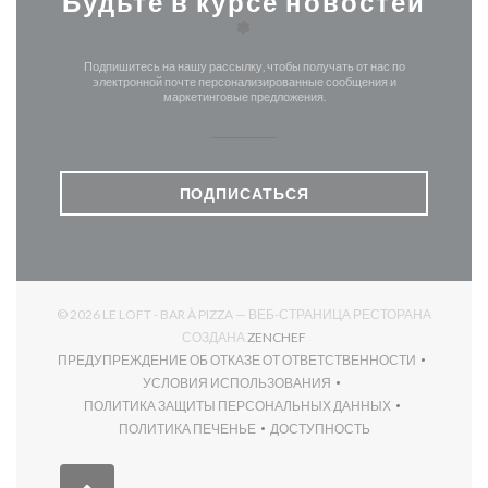
Будьте в курсе новостей
*
Подпишитесь на нашу рассылку, чтобы получать от нас по
электронной почте персонализированные сообщения и
маркетинговые предложения.
ПОДПИСАТЬСЯ
© 2026 LE LOFT - BAR À PIZZA — ВЕБ-СТРАНИЦА РЕСТОРАНА
((ОТКРЫВАЕТСЯ В НОВОМ О
СОЗДАНА
ZENCHEF
ПРЕДУПРЕЖДЕНИЕ ОБ ОТКАЗЕ ОТ ОТВЕТСТВЕННОСТИ
((ОТКРЫВАЕТСЯ В НОВОМ ОКНЕ))
УСЛОВИЯ ИСПОЛЬЗОВАНИЯ
((ОТКРЫВАЕТСЯ В НОВОМ ОКНЕ))
ПОЛИТИКА ЗАЩИТЫ ПЕРСОНАЛЬНЫХ ДАННЫХ
((ОТКРЫВАЕТСЯ В НОВОМ ОКНЕ))
ПОЛИТИКА ПЕЧЕНЬЕ
ДОСТУПНОСТЬ
((ОТКРЫВАЕТСЯ В НОВОМ ОКНЕ))
((ОТКРЫВАЕТСЯ В НОВОМ