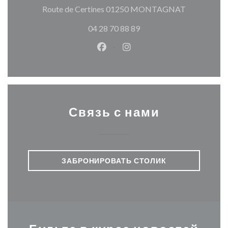
((открывает
Route de Certines 01250 MONTAGNAT
04 28 70 88 89
Facebook ((открывается в ново
Instagram ((открывается
Связь с нами
ЗАБРОНИРОВАТЬ СТОЛИК